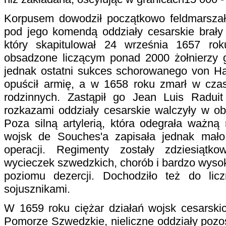
Korpusem dowodził początkowo feldmarszałe
pod jego komendą oddziały cesarskie brały
który skapitulował 24 września 1657 rok
obsadzone liczącym ponad 2000 żołnierzy g
jednak ostatni sukces schorowanego von Hat
opuścił armię, a w 1658 roku zmarł w cza
rodzinnych. Zastąpił go Jean Luis Radui
rozkazami oddziały cesarskie walczyły w ob
Poza silną artylerią, która odegrała ważną 
wojsk de Souches'a zapisała jednak mało
operacji. Regimenty zostały zdziesiąt
wycieczek szwedzkich, chorób i bardzo wyso
poziomu dezercji. Dochodziło też do lic
sojusznikami.
W 1659 roku ciężar działań wojsk cesarskic
Pomorze Szwedzkie, nieliczne oddziały pozost