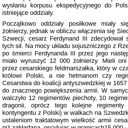
wysłaniu korpusu ekspedycyjnego do Polsk
istniejące oddziały.
Początkowo oddziały posiłkowe miały s
żołnierzy, jednak w obliczu włączenia się Si
Szwecji, cesarz Ferdynand III zdecydował 
tych sił. Na mocy układu sojuszniczego z Rz
po śmierci Ferdynanda III przez jego nastę
miało wyruszyć 12 000 żołnierzy. Mieli on
przez cesarskiego feldmarszałka, który w cza
królowi Polski, a nie hetmanom czy regi
Cesarstwa do koalicji antyszwedzkiej w 1657
do znacznego powiększenia armii. W samyc
walczyło 12 regimentów piechoty, 10 regime
dragonii, oprócz tego kolejne regimenty
kontyngentu z Polski) w walkach na Szwedz
ustaleniom traktatowym wielkość armii cesa
niż zakładana, oscylując w granicach15 000 -