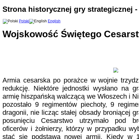
Strona historycznej gry strategicznej 
Polski
English
Wojskowość Świętego Cesars
Armia cesarska po porażce w wojnie trzydzi
redukcję. Niektóre jednostki wysłano na gr
armię hiszpańską walczącą we Włoszech i Ni
pozostało 9 regimentów piechoty, 9 regime
dragonii, nie licząc stałej obsady broniącej g
posunięciu Cesarstwo utrzymało pod br
oficerów i żołnierzy, którzy w przypadku w
stać się podstawą nowej armii. Kiedy w 