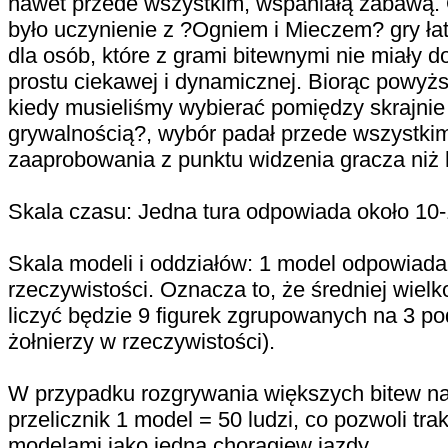
nawet przede wszystkim, wspaniałą zabawą. 
było uczynienie z ?Ogniem i Mieczem? gry ła
dla osób, które z grami bitewnymi nie miały 
prostu ciekawej i dynamicznej. Biorąc powyż
kiedy musieliśmy wybierać pomiędzy skrajnie
grywalnością?, wybór padał przede wszystkim
zaaprobowania z punktu widzenia gracza niż h
Skala czasu: Jedna tura odpowiada około 10-
Skala modeli i oddziałów: 1 model odpowiada
rzeczywistości. Oznacza to, że średniej wielk
liczyć będzie 9 figurek zgrupowanych na 3 p
żołnierzy w rzeczywistości).
W przypadku rozgrywania większych bitew na
przelicznik 1 model = 50 ludzi, co pozwoli tr
modelami jako jedną chorągiew jazdy.