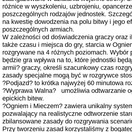
różnice w wyszkoleniu, uzbrojeniu, opancerze
poszczególnych rodzajów jednostek. Szczegól
na kwestię dowodzenia na polu bitwy i jego e
poszczególnych armiach.
W zależności od doświadczenia graczy oraz i
także czasu i miejsca do gry, starcia w Ogn
rozgrywane na 4 różnych poziomach. Wybór 
będzie gra wpływa na to, które jednostki będ
armii? graczy, określi szacunkowy czas rozgr
zasady specjalne mogą być w rozgrywce sto
?Podjazd? to krótka najwyżej 60 minutowa r
?Wyprawa Walna? umożliwia odtwarzanie o
epickich bitew.
?Ogniem i Mieczem? zawiera unikalny system
pozwalający na realistyczne odtworzenie star
zbilansowane zasady do rozgrywania scenari
Przy tworzeniu zasad korzystaliśmy z bogateg