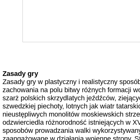
Zasady gry
Zasady gry w plastyczny i realistyczny sposó
zachowania na polu bitwy różnych formacji 
szarż polskich skrzydlatych jeźdźców, zieją
szwedzkiej piechoty, lotnych jak wiatr tatars
nieustępliwych monolitów moskiewskich strz
odzwierciedla różnorodność istniejących w XV
sposobów prowadzania walki wykorzystywany
zaangażowane w działania wojenne strony. St